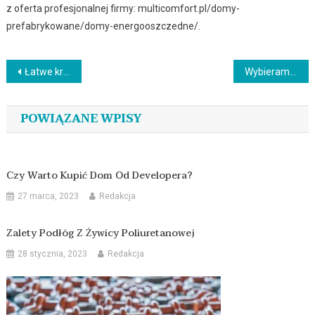
z oferta profesjonalnej firmy: multicomfort.pl/domy-
prefabrykowane/domy-energooszczedne/.
Nawigacja
Łatwe kroki do instalacji plafonu na suficie – proste wskazówki!
Wybieramy głowicę do deszczownicy łazienkowej
wpisu
POWIĄZANE WPISY
Czy Warto Kupić Dom Od Developera?
27 marca, 2023
Redakcja
Zalety Podłóg Z Żywicy Poliuretanowej
28 stycznia, 2023
Redakcja