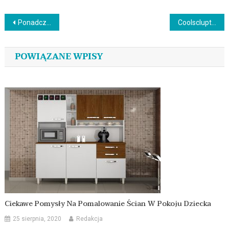
Nawigacja
Ponadczasowe drzwi klasyczne
Coolsclupting – rewolucyjna metoda modelowania sylwetki
wpisu
POWIĄZANE WPISY
Ciekawe Pomysły Na Pomalowanie Ścian W Pokoju Dziecka
25 sierpnia, 2020
Redakcja