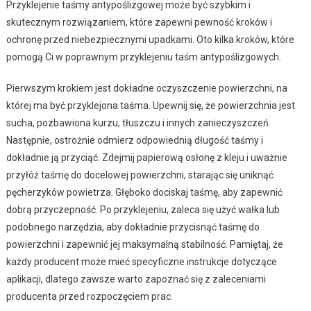
Przyklejenie taśmy antypoślizgowej może być szybkim i
skutecznym rozwiązaniem, które zapewni pewność kroków i
ochronę przed niebezpiecznymi upadkami. Oto kilka kroków, które
pomogą Ci w poprawnym przyklejeniu taśm antypoślizgowych.
Pierwszym krokiem jest dokładne oczyszczenie powierzchni, na
której ma być przyklejona taśma. Upewnij się, że powierzchnia jest
sucha, pozbawiona kurzu, tłuszczu i innych zanieczyszczeń.
Następnie, ostrożnie odmierz odpowiednią długość taśmy i
dokładnie ją przyciąć. Zdejmij papierową osłonę z kleju i uważnie
przyłóż taśmę do docelowej powierzchni, starając się uniknąć
pęcherzyków powietrza. Głęboko dociskaj taśmę, aby zapewnić
dobrą przyczepność. Po przyklejeniu, zaleca się użyć wałka lub
podobnego narzędzia, aby dokładnie przycisnąć taśmę do
powierzchni i zapewnić jej maksymalną stabilność. Pamiętaj, że
każdy producent może mieć specyficzne instrukcje dotyczące
aplikacji, dlatego zawsze warto zapoznać się z zaleceniami
producenta przed rozpoczęciem prac.