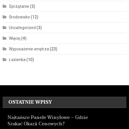
Sprzątanie
(3)
Środowisko
(12)
Uncategorized
(3)
Więcej
(4)
Wyposażenie wnętrza
(23)
Łazienka
(10)
OSTATNIE WPISY
Najtańsze Panele Winylowe – Gdzie
Szukać Okazji Cenowych?