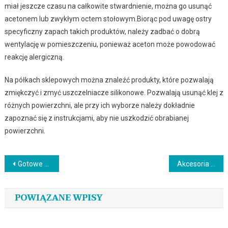
miał jeszcze czasu na całkowite stwardnienie, można go usunąć
acetonem lub zwykłym octem stołowym.Biorąc pod uwagę ostry
specyficzny zapach takich produktów, należy zadbać o dobrą
wentylację w pomieszczeniu, ponieważ aceton może powodować
reakcję alergiczną.
Na półkach sklepowych można znaleźć produkty, które pozwalają
zmiękczyć i zmyć uszczelniacze silikonowe. Pozwalają usunąć klej z
różnych powierzchni, ale przy ich wyborze należy dokładnie
zapoznać się z instrukcjami, aby nie uszkodzić obrabianej
powierzchni.
Nawigacja
Gotowe domy prefabrykowane – czy rzeczywiście warto?
Akcesoria do sypialni – dlaczego warto wybrać kolorową kołdrę?
wpisu
POWIĄZANE WPISY