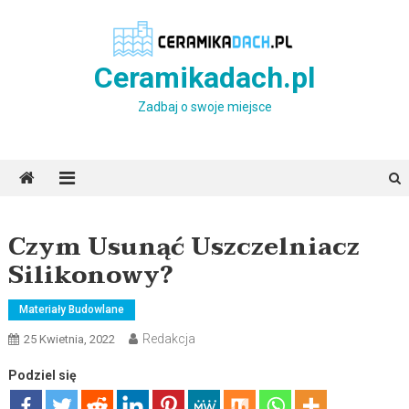
Skip
to
content
Ceramikadach.pl
Zadbaj o swoje miejsce
Czym Usunąć Uszczelniacz
Silikonowy?
Materiały Budowlane
Redakcja
25 Kwietnia, 2022
Podziel się