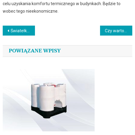
celu uzyskania komfortu termicznego w budynkach. Będzie to
wobec tego nieekonomiczne.
Nawigacja
Światełko do nocnego czytania: Jak wybrać odpowiednią lampkę na biurko?
Czy warto budować z prefabrykatów?
wpisu
POWIĄZANE WPISY