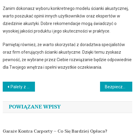
Zanim dokonasz wyboru konkretnego modelu ścianki akustycznej,
warto poszukać opinii innych użytkowników oraz ekspertów w
dziedzinie akustyki. Dobre rekomendacje mogą świadczyć o
wysokiej jakości produktu i jego skuteczności w praktyce.
Pamiętaj również, że warto skorzystać z doradztwa specjalistów
oraz firm oferujących ścianki akustyczne. Dzięki temu zyskasz
pewność, że wybrane przez Ciebie rozwiązanie będzie odpowiednie
dla Twojego wnętrza i spełni wszystkie oczekiwania.
Nawigacja
Palety z tworzywa – czy warto ją kupić?
Bezpieczeństwo i konserwacja daszków szklanych: najlepsze praktyki
wpisu
POWIĄZANE WPISY
Garaże Kontra Carporty – Co Się Bardziej Opłaca?