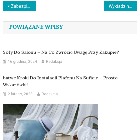
Nawigacja
Zabezpieczenia i utrzymanie podłóg szklanych: Poradnik dla właścicieli
Wykładziny PCV – czy są lepszą opcją niż tradycyjne podłogi?
wpisu
POWIĄZANE WPISY
Sofy Do Salonu – Na Co Zwrócić Uwagę Przy Zakupie?
16 grudnia, 2024
Redakcja
Łatwe Kroki Do Instalacji Plafonu Na Suficie – Proste
Wskazówki!
2 lutego, 2023
Redakcja